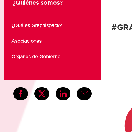
¿Quiénes somos?
¿Qué es Graphispack?
#GR
Asociaciones
Órganos de Gobierno