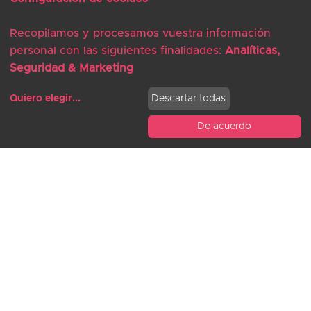
Recopilamos y procesamos vuestra información
ackermanninternational.com/es/
personal con las siguientes finalidades:
Analíticas,
Seguridad & Marketing
Quiero elegir
...
Descartar todas
De acuerdo
Modificar cookies
Acuerdo de colaboración con el despacho
multidisciplinar que ofrece a sus clientes un
servicio de asesoramiento integral.