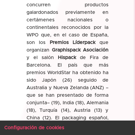
concurren productos
galardonados previamente en
certámenes nacionales o
continentales reconocidos por la
WPO que, en el caso de España,
son los
Premios Líderpack
que
organizan
Graphispack Asociación
y el salón
Hispack
de Fira de
Barcelona. El país que más
premios WorldStar ha obtenido ha
sido Japón (26) seguido de
Australia y Nueva Zelanda (ANZ) –
que se han presentado de forma
conjunta– (19), India (18), Alemania
(18), Turquía (14), Austria (13) y
China (12). El packaging español,
con once trofeos, se ha colocado
Configuración de cookies
octavo en el ranking de